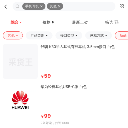
手机耳机
其他
首页
分类
购物车
我的
综合
价格
最新上架
筛选
其他
产品类别
接口类型
佩戴方式
新品
舒朗 K30半入耳式有线耳机 3.5mm接口 白色
59
￥
华为经典耳机USB-C版 白色
99
￥
2条评论
，好评100%