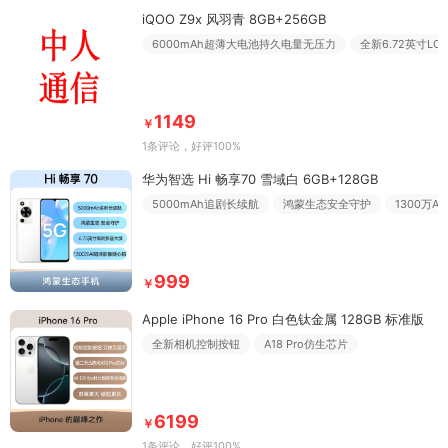
iQOO Z9x 风羽青 8GB+256GB
6000mAh超薄大电池持久电量无压力
全新6.72英寸LC
1149
￥
1条评论
，好评100%
华为智选 Hi 畅享70 雪域白 6GB+128GB
5000mAh追剧长续航
鸿蒙生态安全守护
1300万
999
￥
Apple iPhone 16 Pro 白色钛金属 128GB 标准版
全新相机控制按钮
A18 Pro仿生芯片
6199
￥
1条评论
，好评100%