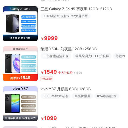
三星 Galaxy Z Fold5 宇夜黑 12GB+512GB
IPX8级防水.支持S Pen大屏书写
9999
￥
荣耀 X50i+ 幻夜黑 12GB+256GB
一亿像素超清影像
零风险调光OLED护眼屏
等效20
1549
￥
中人补贴价
¥1599
1549
到手价¥
补贴¥50
vivo Y37 月影黑 6GB+128GB
5000mAh大电池
高亮护眼屏
IP54防尘防水
1099
￥