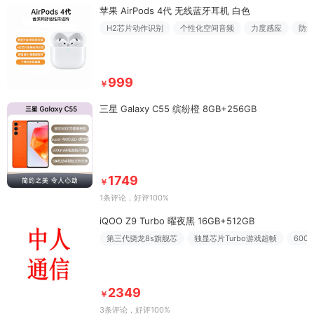
苹果 AirPods 4代 无线蓝牙耳机 白色
H2芯片动作识别
个性化空间音频
力度感应
防尘
999
￥
三星 Galaxy C55 缤纷橙 8GB+256GB
1749
￥
1条评论
，好评100%
iQOO Z9 Turbo 曜夜黑 16GB+512GB
第三代骁龙8s旗舰芯
独显芯片Turbo游戏超帧
600
2349
￥
3条评论
，好评100%