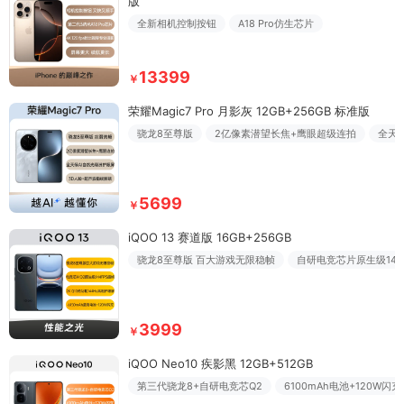
版
全新相机控制按钮
A18 Pro仿生芯片
13399
￥
荣耀Magic7 Pro 月影灰 12GB+256GB 标准版
骁龙8至尊版
2亿像素潜望长焦+鹰眼超级连拍
全天
5699
￥
iQOO 13 赛道版 16GB+256GB
骁龙8至尊版 百大游戏无限稳帧
自研电竞芯片原生级144
3999
￥
iQOO Neo10 疾影黑 12GB+512GB
第三代骁龙8+自研电竞芯Q2
6100mAh电池+120W闪充