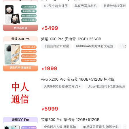
4.0英寸超大外屏
单反级写真相机
鲁班铰链轻薄耐用
5499
￥
荣耀 X60 Pro 天海青 12GB+256GB
十面抗摔防水耐磨
6600mAh青海湖超大电池
一亿像
1999
￥
vivo X200 Pro 宝石蓝 16GB+512GB 标准版
天玑9400 & 影像芯片V3+
Ultra同款蔡司2亿超级长焦
5999
￥
荣耀300 Pro 茶卡青 12GB+512GB
全焦段AI人像 鹰眼抓拍
单反级前置镜头 雅顾光影
超