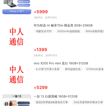
5999
￥
1条评论
，好评100%
华为智选 Hi 畅享70m 曜金黑 8GB+256GB
鸿蒙安全守护
5000mAh超能续航
90Hz高刷护眼屏
1399
￥
2条评论
，好评100%
vivo X200 Pro mini 直白 16GB+512GB
6.31英寸纤薄小直屏
蔡司超级长焦
5700mAh蓝海
5299
￥
一加 13 白露晨曦 16GB+512GB
骁龙8至尊版&独显电竞引擎
2K全亮度明眸护眼东方屏