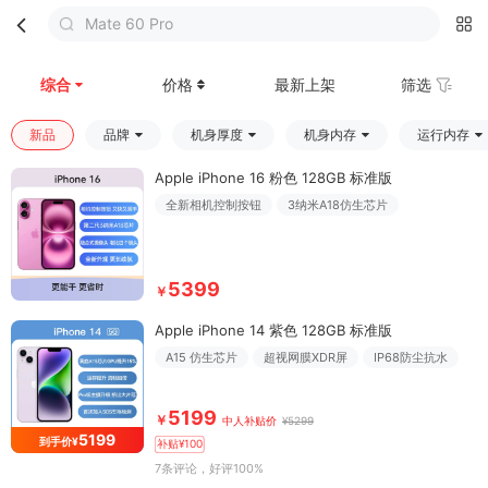
Mate 60 Pro
首页
分类
购物车
我的
综合
价格
最新上架
筛选
新品
品牌
机身厚度
机身内存
运行内存
Apple iPhone 16 粉色 128GB 标准版
全新相机控制按钮
3纳米A18仿生芯片
5399
￥
Apple iPhone 14 紫色 128GB 标准版
A15 仿生芯片
超视网膜XDR屏
IP68防尘抗水
5199
￥
中人补贴价
¥5299
5199
到手价¥
补贴¥100
7条评论
，好评100%