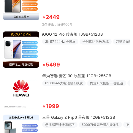
2449
￥
2条评论
，好评100%
iQOO 12 Pro 传奇版 16GB+512GB
2K E7 144Hz 全感屏
全时四区散热系统
万里追光影
5499
￥
华为智选 麦芒 30 冰晶蓝 12GB+256GB
6100mAh大电池超长续航
内置AI大模型 一键直达
1999
￥
三星 Galaxy Z Flip6 星夜银 12GB+512GB
悬浮感设计纤薄精巧
5000万像素升级AI摄像头
支持