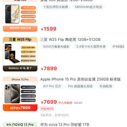
十面抗摔防水耐磨
5800mAh超大电池
1599
￥
三星 W25 Flip 陶瓷黑 12GB+512GB
5000万像素AI摄影
3.4英寸AI大视野外屏
IP48级防
7899
￥
Apple iPhone 15 Pro 原色钛金属 256GB 标准版
A17 Pro 芯片
Pro 级摄像头系统
车祸检测
7699
￥
中人补贴价
¥8299
7699
到手价¥
补贴¥600
3条评论
，好评100%
华为 nova 13 Pro 羽砂紫 1TB