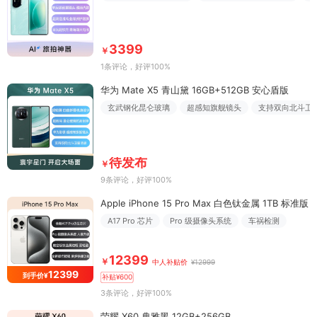
3399
￥
1条评论
，好评100%
华为 Mate X5 青山黛 16GB+512GB 安心盾版
玄武钢化昆仑玻璃
超感知旗舰镜头
支持双向北斗卫
待发布
￥
9条评论
，好评100%
Apple iPhone 15 Pro Max 白色钛金属 1TB 标准版
A17 Pro 芯片
Pro 级摄像头系统
车祸检测
12399
￥
中人补贴价
¥12999
12399
到手价¥
补贴¥600
3条评论
，好评100%
荣耀 X60 典雅黑 12GB+256GB