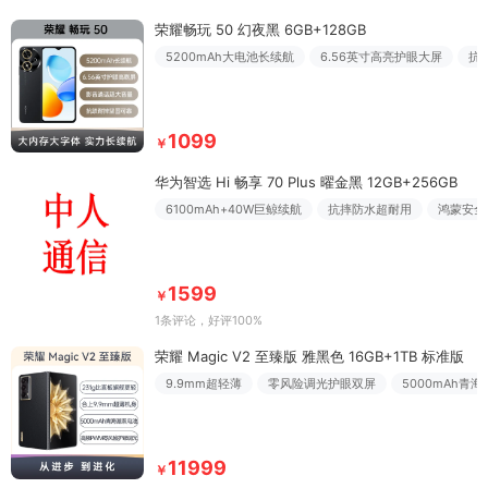
荣耀畅玩 50 幻夜黑 6GB+128GB
5200mAh大电池长续航
6.56英寸高亮护眼大屏
抗
1099
￥
华为智选 Hi 畅享 70 Plus 曜金黑 12GB+256GB
6100mAh+40W巨鲸续航
抗摔防水超耐用
鸿蒙安全
1599
￥
1条评论
，好评100%
荣耀 Magic V2 至臻版 雅黑色 16GB+1TB 标准版
9.9mm超轻薄
零风险调光护眼双屏
5000mAh青
11999
￥