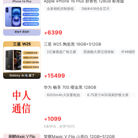
Apple iPhone 16 Plus 群青色 128GB 标准版
全新相机控制按钮
3纳米A18仿生芯片
6399
￥
三星 W25 陶瓷黑 16GB+512GB
2亿像素超广角主摄
双旗舰大屏沉浸体验
IP48级
15499
￥
华为 畅享 70S 曜金黑 128GB
6000mAh大容量电池
6.75英寸AOD高刷护眼大屏
1099
￥
5条评论
，好评100%
荣耀Magic V Flip 山茶白 12GB+512GB