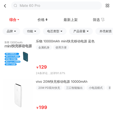
Mate 60 Pro
首页
分类
购物车
我的
综合
价格
最新上架
筛选
品牌
功能
电芯类型
产品容量
外壳材质
乐物 10000mAh mini快充移动电源 蓝色
金属机身
使用方便
129
￥
24条评论
，好评91.67%
vivo 20W快充移动电源 10000mAh
20W PD双向快充
三口智能输出
小电流模式
双
199
￥