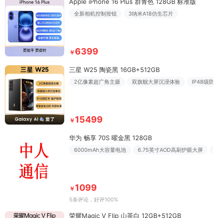
Apple iPhone 16 Plus 群青色 128GB 标准版
全新相机控制按钮
3纳米A18仿生芯片
6399
￥
三星 W25 陶瓷黑 16GB+512GB
2亿像素超广角主摄
双旗舰大屏沉浸体验
IP48级
15499
￥
华为 畅享 70S 曜金黑 128GB
6000mAh大容量电池
6.75英寸AOD高刷护眼大屏
1099
￥
5条评论
，好评100%
荣耀Magic V Flip 山茶白 12GB+512GB