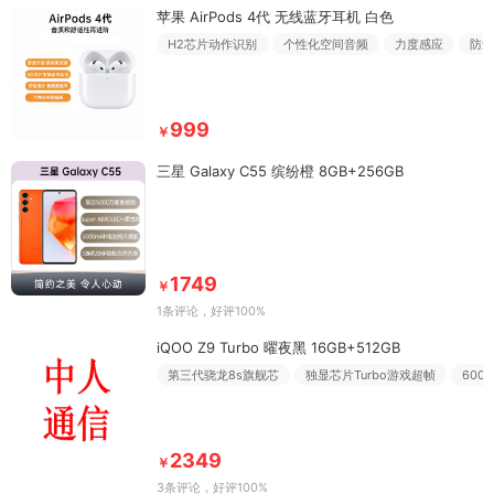
苹果 AirPods 4代 无线蓝牙耳机 白色
H2芯片动作识别
个性化空间音频
力度感应
防尘
999
￥
三星 Galaxy C55 缤纷橙 8GB+256GB
1749
￥
1条评论
，好评100%
iQOO Z9 Turbo 曜夜黑 16GB+512GB
第三代骁龙8s旗舰芯
独显芯片Turbo游戏超帧
600
2349
￥
3条评论
，好评100%