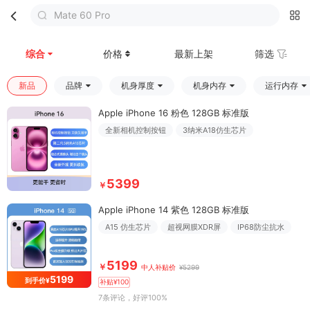
Mate 60 Pro
首页
分类
购物车
我的
综合
价格
最新上架
筛选
新品
品牌
机身厚度
机身内存
运行内存
Apple iPhone 16 粉色 128GB 标准版
全新相机控制按钮
3纳米A18仿生芯片
5399
￥
Apple iPhone 14 紫色 128GB 标准版
A15 仿生芯片
超视网膜XDR屏
IP68防尘抗水
5199
￥
中人补贴价
¥5299
5199
到手价¥
补贴¥100
7条评论
，好评100%