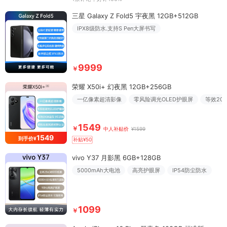
三星 Galaxy Z Fold5 宇夜黑 12GB+512GB
IPX8级防水.支持S Pen大屏书写
9999
￥
荣耀 X50i+ 幻夜黑 12GB+256GB
一亿像素超清影像
零风险调光OLED护眼屏
等效20
1549
￥
中人补贴价
¥1599
1549
到手价¥
补贴¥50
vivo Y37 月影黑 6GB+128GB
5000mAh大电池
高亮护眼屏
IP54防尘防水
1099
￥