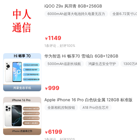
iQOO Z9x 风羽青 8GB+256GB
6000mAh超薄大电池持久电量无压力
全新6.72英寸LC
1149
￥
1条评论
，好评100%
华为智选 Hi 畅享70 雪域白 6GB+128GB
5000mAh追剧长续航
鸿蒙生态安全守护
1300万
999
￥
Apple iPhone 16 Pro 白色钛金属 128GB 标准版
全新相机控制按钮
A18 Pro仿生芯片
6199
￥
1条评论
，好评100%