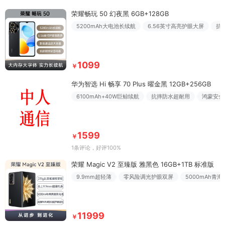
荣耀畅玩 50 幻夜黑 6GB+128GB
5200mAh大电池长续航
6.56英寸高亮护眼大屏
抗
1099
￥
华为智选 Hi 畅享 70 Plus 曜金黑 12GB+256GB
6100mAh+40W巨鲸续航
抗摔防水超耐用
鸿蒙安全
1599
￥
1条评论
，好评100%
荣耀 Magic V2 至臻版 雅黑色 16GB+1TB 标准版
9.9mm超轻薄
零风险调光护眼双屏
5000mAh青
11999
￥