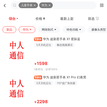
儿童手表
华为
首页
分类
购物车
我的
综合
价格
最新上架
筛选
新品
华为
网络制式
特色功能
摄像头类型
华为 超新星手表 X1 星际蓝
5天关机定位
畅连视频通话
1598
￥
1条评论
，好评100%
华为 超新星手表 X1 Pro 幻夜黑
5天关机定位
110°超广角前摄
2298
￥