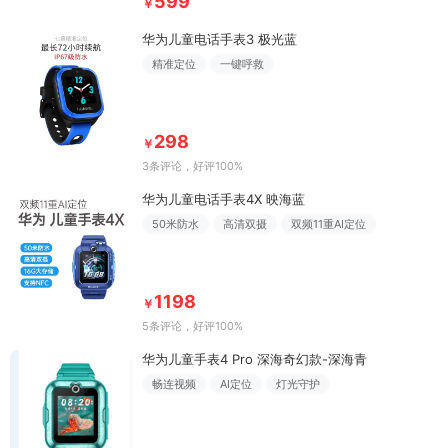
599
￥
华为儿童电话手表3 极光蓝
精准定位
一键呼救
298
￥
3条评论
，好评100%
华为儿童电话手表4X 映海蓝
50米防水
高清双摄
双频11重AI定位
1198
￥
5条评论
，好评100%
华为儿童手表4 Pro 深海奇幻款-深海青
畅连视频
AI定位
灯光守护